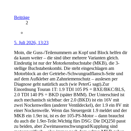
Beiträge
2
5. Juli 2026, 13:23
Moin, die Guss-/Teilenummern an Kopf und Block helfen dir
da kaum weiter – die sind über mehrere Varianten gleich.
Eindeutig ist nur der Motorkennbuchstabe (MKB), die 3-
stellige Buchstabenkombi. Die steht eingeschlagen am
Motorblock an der Getriebe-/Schwungradflansch-Seite und
auf dem Aufkleber am Zahnriemenschutz – auslesen per
Diagnose geht natürlich auch (wie PeterG sagt).Zur
Einordnung Touran 1T: 1.9 TDI 105 PS = BXE/BKC/BLS,
2.0 TDI 140 PS = BKD (später BMM). Der Unterschied ist
auch mechanisch sichtbar: der 2.0 (BKD) ist ein 16V mit
zwei Nockenwellen (anderer Ventildeckel), der 1.9 ein 8V mit
einer Nockenwelle. Wenn das Steuergerät 1.9 meldet und der
MKB ein 1.9er ist, ist es der 105-PS-Motor – dann brauchst
du auch die 1.9er-Teile.Wichtig fürs DSG: Die DQ250 passt
zu beiden, aber Zweimassenschwungrad/Kupplung sind