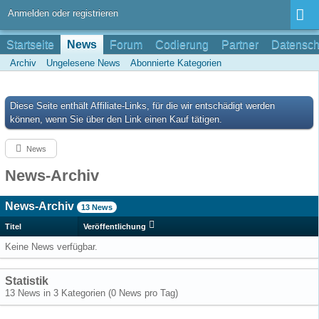
Anmelden oder registrieren
Startseite
News
Forum
Codierung
Partner
Datensch
Archiv
Ungelesene News
Abonnierte Kategorien
Diese Seite enthält Affiliate-Links, für die wir entschädigt werden
können, wenn Sie über den Link einen Kauf tätigen.
News
News-Archiv
News-Archiv
13 News
Titel
Veröffentlichung
Keine News verfügbar.
Statistik
13 News in 3 Kategorien (0 News pro Tag)