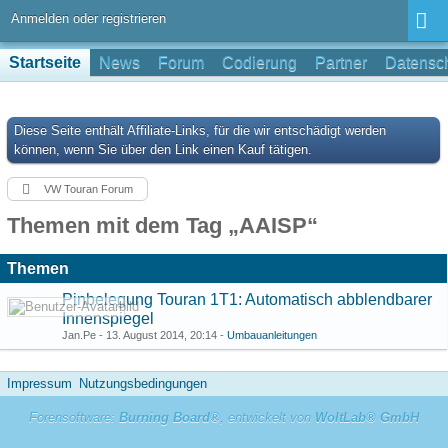
Anmelden oder registrieren
Startseite
News
Forum
Codierung
Partner
Datensch
Diese Seite enthält Affiliate-Links, für die wir entschädigt werden
können, wenn Sie über den Link einen Kauf tätigen.
VW Touran Forum
Themen mit dem Tag „AAISP“
Themen
Pinbelegung Touran 1T1: Automatisch abblendbarer
Innenspiegel
Jan.Pe -
13. August 2014, 20:14
-
Umbauanleitungen
Impressum
Nutzungsbedingungen
Forensoftware:
Burning Board®
, entwickelt von
WoltLab® GmbH