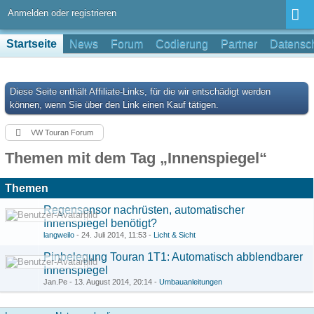
Anmelden oder registrieren
Startseite
News
Forum
Codierung
Partner
Datensch
Diese Seite enthält Affiliate-Links, für die wir entschädigt werden
können, wenn Sie über den Link einen Kauf tätigen.
VW Touran Forum
Themen mit dem Tag „Innenspiegel“
Themen
Regensensor nachrüsten, automatischer
Innenspiegel benötigt?
langweilo
-
24. Juli 2014, 11:53
-
Licht & Sicht
Pinbelegung Touran 1T1: Automatisch abblendbarer
Innenspiegel
Jan.Pe -
13. August 2014, 20:14
-
Umbauanleitungen