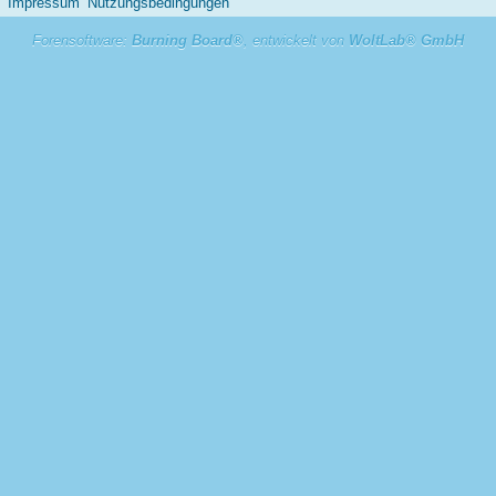
Impressum
Nutzungsbedingungen
Forensoftware:
Burning Board®
, entwickelt von
WoltLab® GmbH