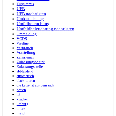
Türgummis
UFB
UFB nachrüsten
Umbauanleitung
Umfelbeleuchung
Umfeldbeleuchtung nachrüsten
Ummeldung
VCDS
Vaseline
Verbrauch
Vorstellung
Zahnriemen
Zulassungsbezirk
Zulassungsstelle
abblendend
automatisch
black-touran
die katze ist aus dem sack
hessen
it3
knacken
limburg
m-arx
match