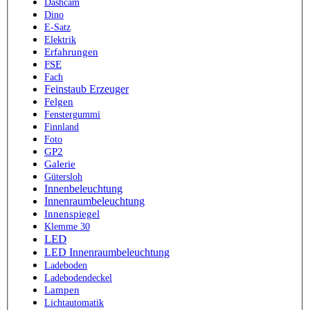
Dashcam
Dino
E-Satz
Elektrik
Erfahrungen
FSE
Fach
Feinstaub Erzeuger
Felgen
Fenstergummi
Finnland
Foto
GP2
Galerie
Gütersloh
Innenbeleuchtung
Innenraumbeleuchtung
Innenspiegel
Klemme 30
LED
LED Innenraumbeleuchtung
Ladeboden
Ladebodendeckel
Lampen
Lichtautomatik