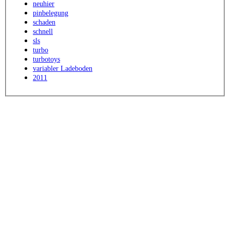
neuhier
pinbelegung
schaden
schnell
sls
turbo
turbotoys
variabler Ladeboden
2011