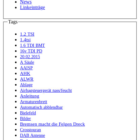
News
Linkeinträge
Tags
1.2 TSI
1.4tsi
1.6 TDI BMT
16v TDI PD
20.02.2015
A Säule
AAISP
AHK
ALWR
Ablage
Airbagsteuergerät nass/feucht
Anleitung
Armaturenbrett
Automatisch abblendbar
Bielefeld
Bilder
Bremsen macht die Felgen Dreck
Crosstouran
DAB Antenne