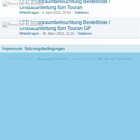
LED Innenraumbeleuchtung Bestellliste /
Umbauanleitung fürn Touran
WhiteDragon
-
5. April 2012, 20:53
-
Teilelisten
LED Innenraumbeleuchtung Bestellliste /
Umbauanleitung fürn Touran GP
WhiteDragon
-
30. März 2012, 11:15
-
Teilelisten
Impressum
Nutzungsbedingungen
Forensoftware:
Burning Board®
, entwickelt von
WoltLab® GmbH