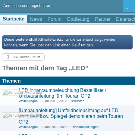
Anmelden oder registrieren
Startseite
News
Forum
Codierung
Partner
Datensch
Diese Seite enthält Affiliate-Links, für die wir entschädigt werden
können, wenn Sie über den Link einen Kauf tätigen.
VW Touran Forum
Themen mit dem Tag „LED“
Themen
LED Innenraumbeleuchtung Bestellliste /
Umbauanleitung fürn Touran GP2
WhiteDragon
-
3. Juli 2012, 20:08
-
Teilelisten
[Umbauanleitung] Umfeldbeleuchtung auf LED
umrüsten bzw. Spiegel demontieren beim Touran
GP2
WhiteDragon
-
6. Juni 2012, 00:15
-
Umbauanleitungen