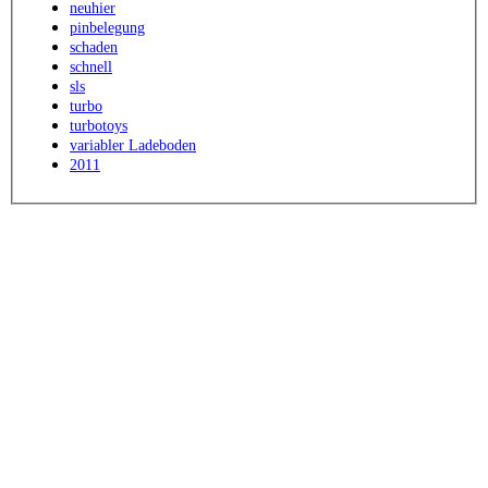
neuhier
pinbelegung
schaden
schnell
sls
turbo
turbotoys
variabler Ladeboden
2011