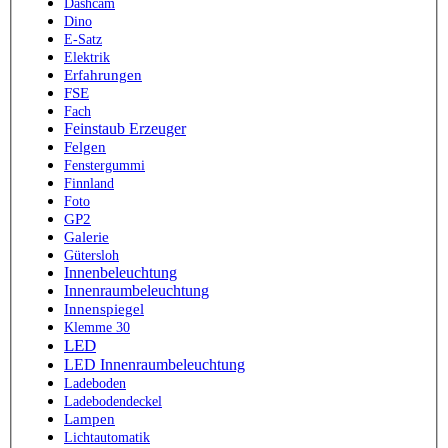
Dashcam
Dino
E-Satz
Elektrik
Erfahrungen
FSE
Fach
Feinstaub Erzeuger
Felgen
Fenstergummi
Finnland
Foto
GP2
Galerie
Gütersloh
Innenbeleuchtung
Innenraumbeleuchtung
Innenspiegel
Klemme 30
LED
LED Innenraumbeleuchtung
Ladeboden
Ladebodendeckel
Lampen
Lichtautomatik