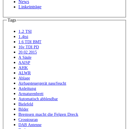
News
Linkeinträge
Tags
1.2 TSI
1.4tsi
1.6 TDI BMT
16v TDI PD
20.02.2015
A Säule
AAISP
AHK
ALWR
Ablage
Airbagsteuergerät nass/feucht
Anleitung
Armaturenbrett
Automatisch abblendbar
Bielefeld
Bilder
Bremsen macht die Felgen Dreck
Crosstouran
DAB Antenne