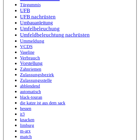
Türgummis
UFB
UFB nachrüsten
Umbauanleitung
Umfelbeleuchung
Umfeldbeleuchtung nachrüsten
Ummeldung
VCDS
Vaseline
Verbrauch
Vorstellung
Zahnriemen
Zulassungsbezirk
Zulassungsstelle
abblendend
automatisch
black-touran
die katze ist aus dem sack
hessen
it3
knacken
limburg
m-arx
match