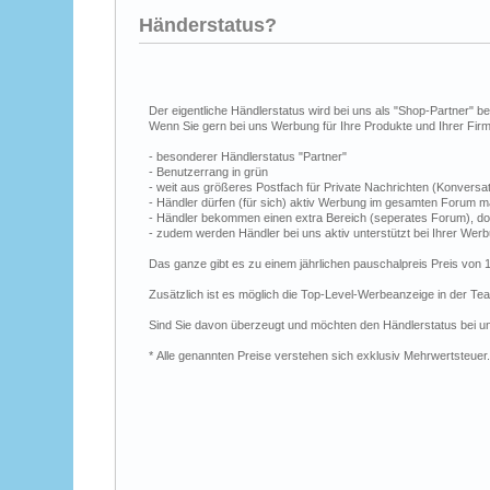
Händerstatus?
Der eigentliche Händlerstatus wird bei uns als "Shop-Partner" b
Wenn Sie gern bei uns Werbung für Ihre Produkte und Ihrer Fi
- besonderer Händlerstatus "Partner"
- Benutzerrang in grün
- weit aus größeres Postfach für Private Nachrichten (Konversa
- Händler dürfen (für sich) aktiv Werbung im gesamten Forum ma
- Händler bekommen einen extra Bereich (seperates Forum), dor
- zudem werden Händler bei uns aktiv unterstützt bei Ihrer Wer
Das ganze gibt es zu einem jährlichen pauschalpreis Preis von
Zusätzlich ist es möglich die Top-Level-Werbeanzeige in der T
Sind Sie davon überzeugt und möchten den Händlerstatus bei u
* Alle genannten Preise verstehen sich exklusiv Mehrwertsteuer