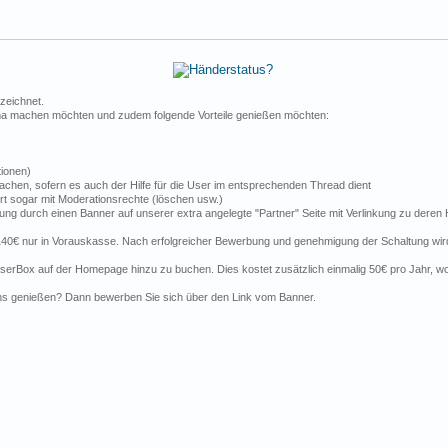
ezeichnet.
rma machen möchten und zudem folgende Vorteile genießen möchten:
tionen)
chen, sofern es auch der Hilfe für die User im entsprechenden Thread dient
t sogar mit Moderationsrechte (löschen usw.)
bung durch einen Banner auf unserer extra angelegte "Partner" Seite mit Verlinkung zu der
 140€ nur in Vorauskasse. Nach erfolgreicher Bewerbung und genehmigung der Schaltung wird
easerBox auf der Homepage hinzu zu buchen. Dies kostet zusätzlich einmalig 50€ pro Jahr, 
ns genießen? Dann bewerben Sie sich über den Link vom Banner.
.