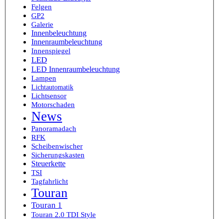
Felgen
GP2
Galerie
Innenbeleuchtung
Innenraumbeleuchtung
Innenspiegel
LED
LED Innenraumbeleuchtung
Lampen
Lichtautomatik
Lichtsensor
Motorschaden
News
Panoramadach
RFK
Scheibenwischer
Sicherungskasten
Steuerkette
TSI
Tagfahrlicht
Touran
Touran 1
Touran 2.0 TDI Style